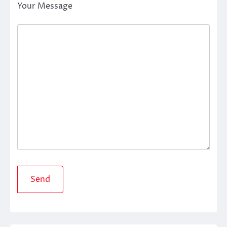
Your Message