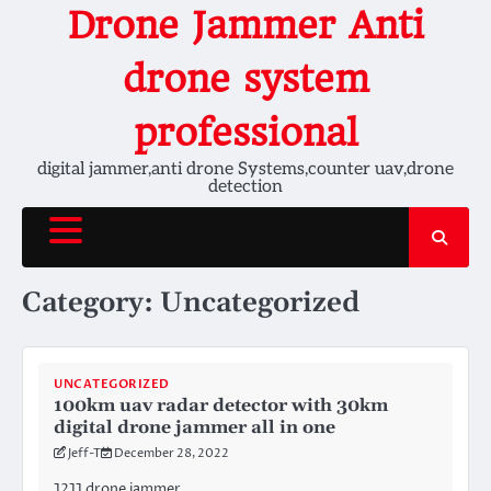
Skip
Drone Jammer Anti
to
content
drone system
professional
digital jammer,anti drone Systems,counter uav,drone
detection
Category:
Uncategorized
UNCATEGORIZED
100km uav radar detector with 30km
digital drone jammer all in one
Jeff-T
December 28, 2022
1211 drone jammer