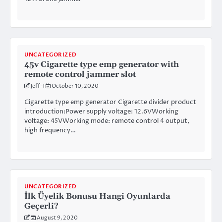
UNCATEGORIZED
45v Cigarette type emp generator with
remote control jammer slot
Jeff-T
October 10, 2020
Cigarette type emp generator Cigarette divider product
introduction:Power supply voltage: 12.6VWorking
voltage: 45VWorking mode: remote control 4 output,
high frequency…
UNCATEGORIZED
İlk Üyelik Bonusu Hangi Oyunlarda
Geçerli?
August 9, 2020