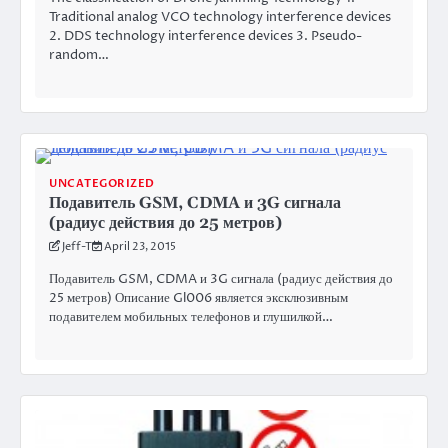
Traditional analog VCO technology interference devices
2. DDS technology interference devices 3. Pseudo-
random…
UNCATEGORIZED
Подавитель GSM, CDMA и 3G сигнала
(радиус действия до 25 метров)
Jeff-T
April 23, 2015
Подавитель GSM, CDMA и 3G сигнала (радиус действия до
25 метров) Описание Gl006 является эксклюзивным
подавителем мобильных телефонов и глушилкой…