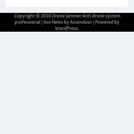
Copyright © 2026
Drone Jammer Anti drone system
professional
| Ace News by
Ascendoor
| Powered by
WordPress
.
iş